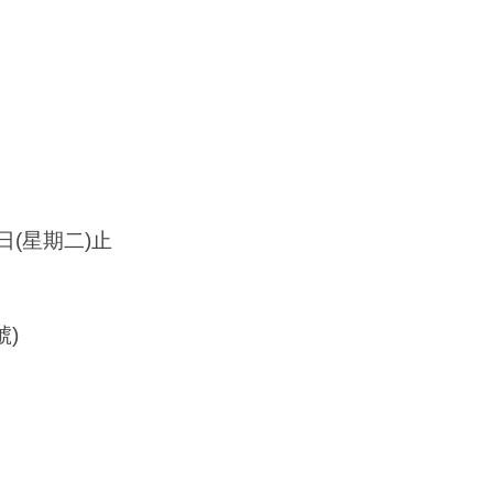
日
(
星期二
)
止
號
)