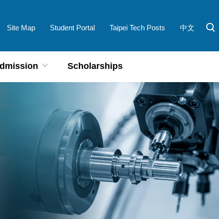
Site Map
Student Portal
Taipei Tech Posts
中文
dmission
Scholarships