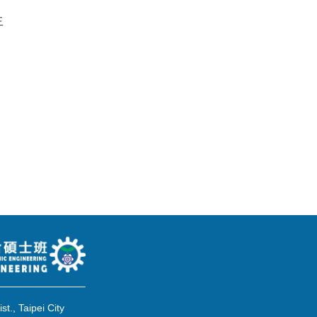
生
t., Taipei City