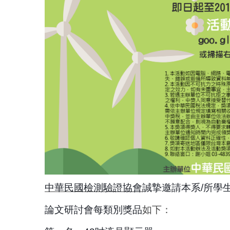
中華民國檢測驗證協會
誠摯邀請本系
/
所學
論文研討會每類別獎品
如下：