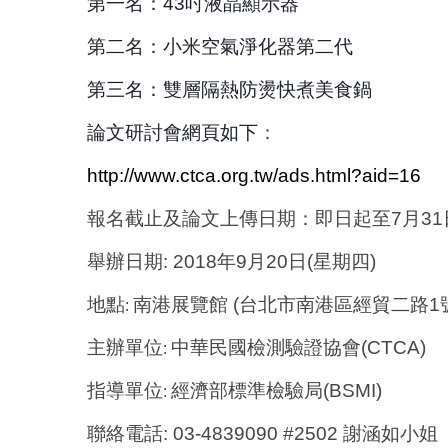
第一名：
43
吋液晶顯示器
第二名：小米空氣淨化器第二代
第三名：雙層隔熱防燙快煮美食鍋
論文研討會網頁如下
：
http://www.ctca.org.tw/ads.html?aid=16
報名截止及論文上傳日期：即日起至
7
月
31
舉辦日期
: 2018
年
9
月
20
日
(
星期四
)
地點
南港展覽館
(
台北市南港區經貿二路
1
:
主辦單位
中華民國檢測驗證協會
(CTCA)
:
指導單位
經濟部標準檢驗局
(BSMI)
:
聯絡電話
: 03-4839090 #2502
謝涵如小姐