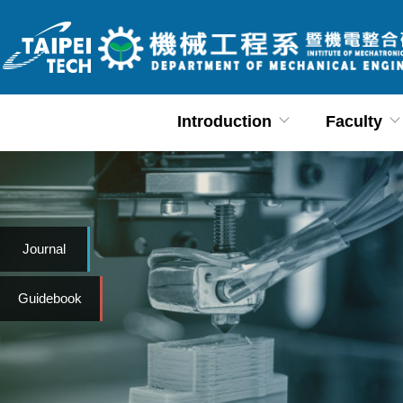
Jump
to
the
main
content
Introduction
Faculty
block
Journal
Guidebook