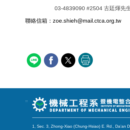
03-4839090 #2504
古廷煇先
聯絡信箱：
zoe.shieh@mail.ctca.org.tw
:::
1, Sec. 3, Zhong-Xiao (Chung-Hsiao) E. Rd., Da’an Dis