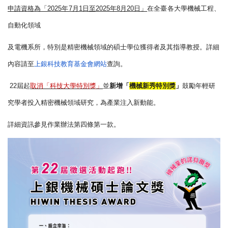
申請資格為「2025年7月1日至2025年8月20日」
在全臺
各大學機械工程、
自動化領域
及電機系所，特別是精密機械領域的碩士學位獲得者及其指導教授。
詳細
內容請至
上銀科技教育基金會網站
查詢。
22
屆起
取消「科技大學特別獎」
並
新增「
機械新秀特別獎
」
鼓勵年
輕研
究學者投入精密機械領域研究，為產業注入新動能。
詳細資訊參見作業辦法第四條第一款。