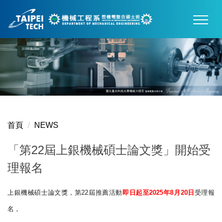
跳
到
主
要
內
容
區
首頁
NEWS
「第22屆上銀機械碩士論文獎」開始受
理報名
上銀機械碩士論文獎，第22屆推薦活動
即日起至2025年8月2
0日
受理報
名，