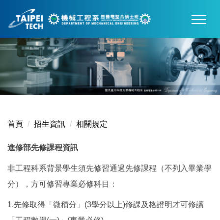
跳
到
主
要
內
容
區
首頁
招生資訊
相關規定
進修部先修課程資訊
非工程科系背景學生須先修習通過先修課程（不列入畢業學
分），方可修習專業必修科目：
1.先修取得「微積分」(3學分以上)修課及格證明才可修讀