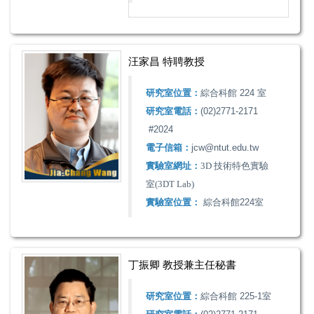
汪家昌 特聘教授
研究室位置：
綜合科館 224 室
研究室電話：
(02)2771-2171
#2024
電子信箱：
jcw
@ntut.edu.tw
實驗室網址：
3D 技術特色實驗
室(3DT Lab)
實驗室位置：
綜合科館224室
丁振卿 教授兼主任秘書
研究室位置：
綜合科館 225-1室