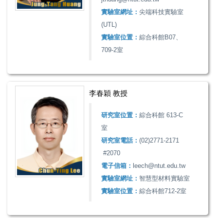
實驗室網址：
尖端科技實驗室
(UTL)
實驗室位置：
綜合科館B07、
709-2室
李春穎 教授
研究室位置：
綜合科館 613-C
室
研究室電話：
(02)2771-2171
#2070
電子信箱：
leech@ntut.edu.tw
實驗室網址：
智慧型材料實驗室
實驗室位置：
綜合科館712-2室