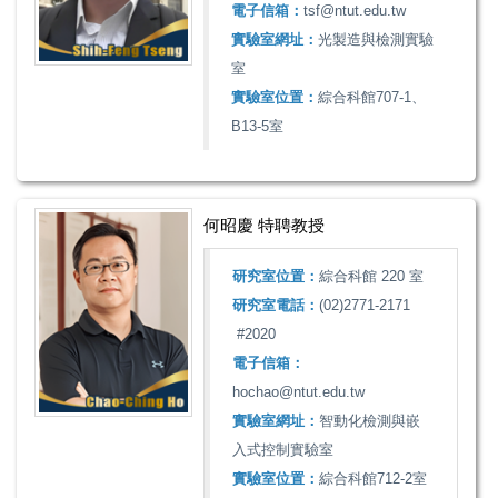
電子信箱：
tsf@ntut.edu.tw
實驗室網址：
光製造與檢測實驗
室
實驗室位置：
綜合科館707-1、
B13-5室
何昭慶 特聘教授
研究室位置：
綜合科館 220 室
研究室電話：
(02)2771-2171
#2020
電子信箱：
hochao@ntut.edu.tw
實驗室網址：
智動化檢測與嵌
入式控制實驗室
實驗室位置：
綜合科館712-2室