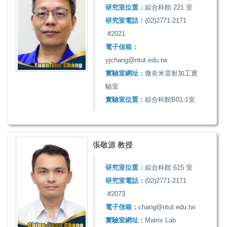
研究室位置：
綜合科館 221 室
研究室電話：
(02)2771-2171
#2021
電子信箱：
yjchang
@ntut.edu.tw
實驗室網址：
微奈米雷射加工實
驗室
實驗室位置：
綜合科館B01-1室
張敬源 教授
研究室位置：
綜合科館 615 室
研究室電話：
(02)2771-2171
#2073
電子信箱：
chang
@ntut.edu.tw
實驗室網址：
Matrix Lab