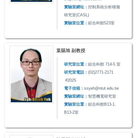
實驗室網址：
控制系統分析模擬
研究室(CASL)
實驗室位置：
綜合科館523室
葉賜旭 副教授
研究室位置：
綜合科館 714-5 室
研究室電話：
(02)2771-2171
#2025
電子信箱：
ssyeh@ntut.edu.tw
實驗室網址：
智慧機電研究室
實驗室位置：
綜合科館B13-1、
B13-2室