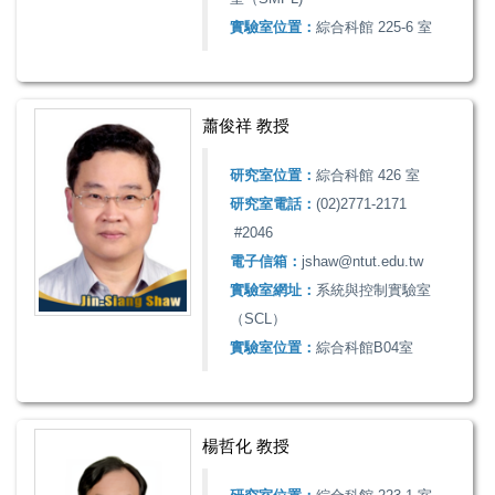
實驗室位置：
綜合科館 225-6 室
蕭俊祥 教授
研究室位置：
綜合科館 426 室
研究室電話：
(02)2771-2171
#2046
電子信箱：
jshaw@ntut.edu.tw
實驗室網址：
系統與控制實驗室
（
SCL）
實驗室位置：
綜合科館B04室
楊哲化 教授