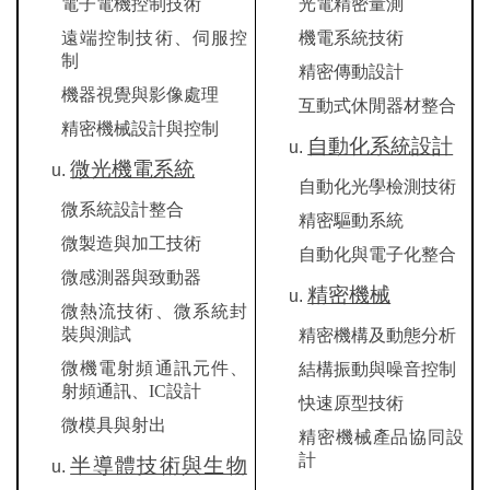
電子電機控制技術
光電精密量測
遠端控制技術、伺服控
機電系統技術
制
精密傳動設計
機器視覺與影像處理
互動式休閒器材整合
精密機械設計與控制
自動化系統設計
微光機電系統
自動化光學檢測技術
微系統設計整合
精密驅動系統
微製造與加工技術
自動化與電子化整合
微感測器與致動器
精密機械
微熱流技術、微系統封
裝與測試
精密機構及動態分析
微機電射頻通訊元件、
結構振動與噪音控制
射頻通訊、IC設計
快速原型技術
微模具與射出
精密機械產品協同設
計
半導體技術與生物