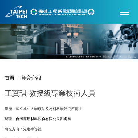
跳
到
主
要
內
容
區
首頁
師資介紹
王寶琪 教授級專業技術人員
學歷：國立成功大學礦冶及材料科學研究所博士
現職：
台灣應用材料股份有限公司副處長
研究方向：先進半導體