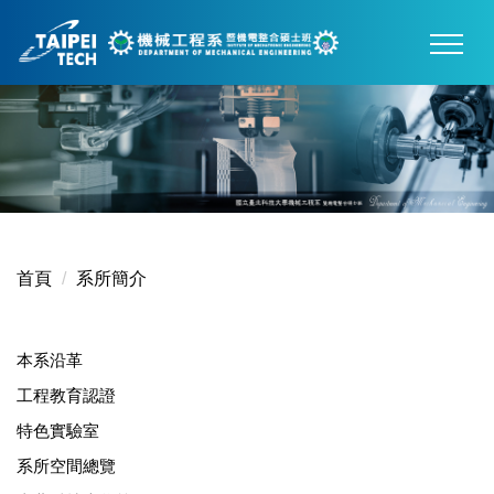
跳
到
主
要
內
容
區
首頁
系所簡介
本系沿革
工程教育認證
特色實驗室
系所空間總覽