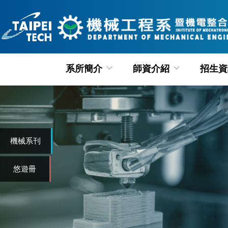
跳
到
主
要
內
系所簡介
師資介紹
招生資
容
區
機械系刊
悠遊冊