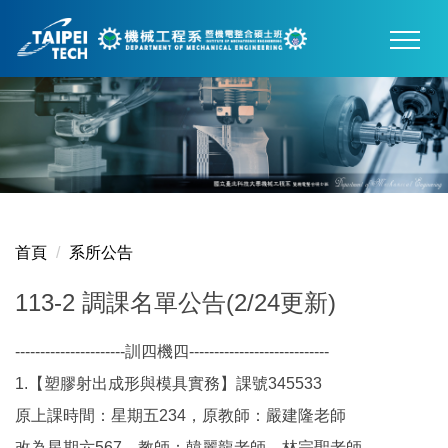
跳
到
主
要
內
容
區
首頁
系所公告
113-2 調課名單公告(2/24更新)
----------------------訓四機四----------------------------
1.【塑膠射出成形與模具實務】課號345533
原上課時間：星期五234，原教師：嚴建隆老師
改為星期六567，教師：韓麗龍老師、林宗聖老師