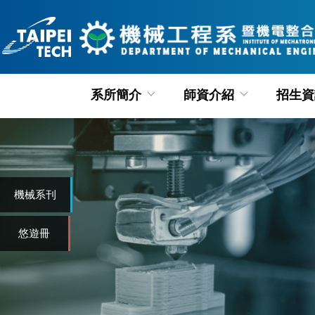
跳
到
主
要
內
系所簡介
師資介紹
招生資
容
區
機械系刊
悠遊冊