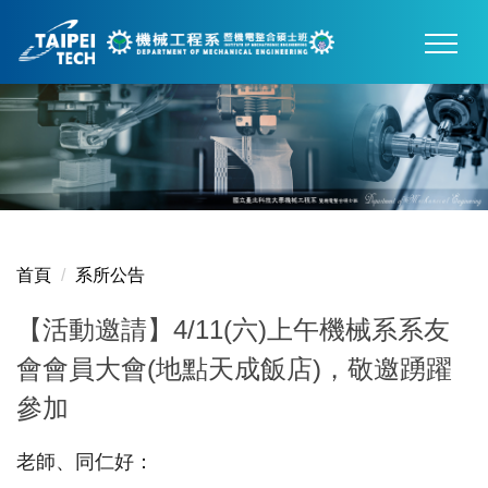
跳
到
主
要
內
容
區
首頁
系所公告
【活動邀請】4/11(六)上午機械系系友
會會員大會(地點天成飯店)，敬邀踴躍
參加
老師、同仁好：