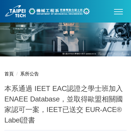
跳
到
主
要
內
容
區
首頁
系所公告
本系通過 IEET EAC認證之學士班加入
ENAEE Database，並取得歐盟相關國
家認可一案，IEET已送交 EUR-ACE®
Label證書