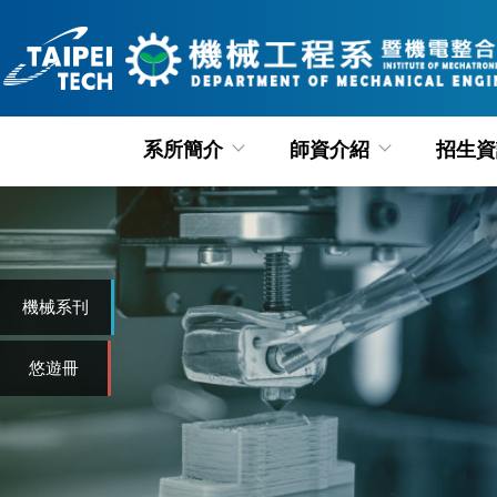
跳
到
主
要
內
系所簡介
師資介紹
招生資
容
區
機械系刊
悠遊冊