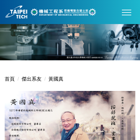
跳
到
主
要
內
容
區
首頁
傑出系友
黃國真