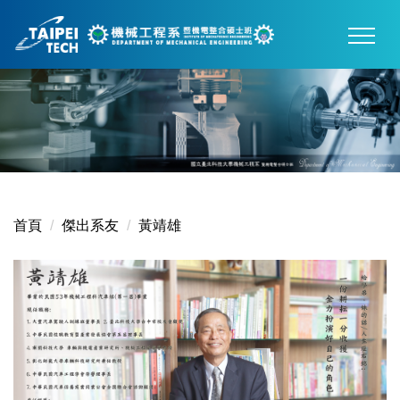
跳
到
主
要
內
容
區
首頁
傑出系友
黃靖雄