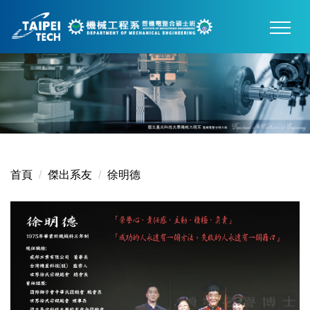
跳
到
主
要
內
容
區
首頁
傑出系友
徐明德