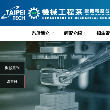
跳
到
主
要
內
系所簡介
師資介紹
招生資
容
區
機械系刊
悠遊冊