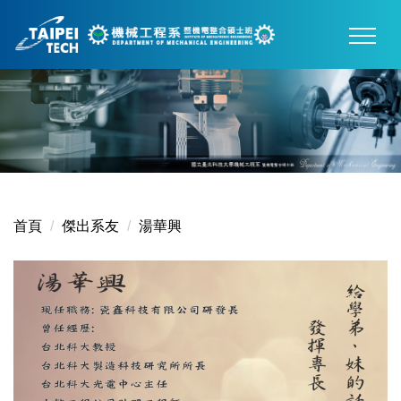
跳
到
主
要
內
容
區
首頁
傑出系友
湯華興