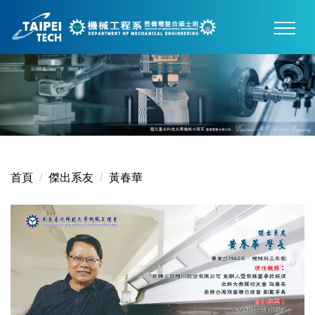
跳
到
主
要
內
容
區
首頁
傑出系友
黃春華