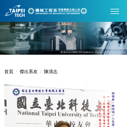
跳
到
主
要
內
容
區
首頁
傑出系友
陳清志