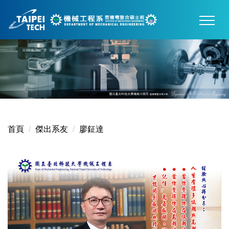
跳
到
主
要
內
容
區
首頁
傑出系友
廖鉦達