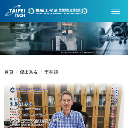
跳
到
主
要
內
容
區
首頁
傑出系友
李春穎