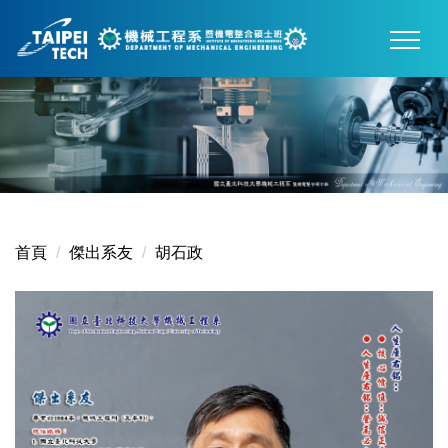
跳
到
主
要
內
容
區
首頁
傑出系友
胡石政